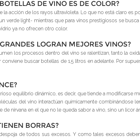
 BOTELLAS DE VINO ES DE COLOR?
la acción de los rayos ultravioleta. Lo que no está claro es po
un verde light- mientras que para vinos prestigiosos se busca 
vidrio ya no ofrecen otro color.
S GRANDES LOGRAN MEJORES VINOS?
lumen los procesos dentro del vino se ralentizan, tanto la oxi
jar conviene buscar botellas de 1,5 litros en adelante. Por s
ENCE?
urioso equilibrio dinámico, es decir, que tiende a modificarse
 moléculas del vino interactúan químicamente combinándose l
te de nirvana en el que no le queda sabor a vino, sino un licor
TIENEN BORRAS?
despoja de todos sus excesos. Y como tales excesos deben 