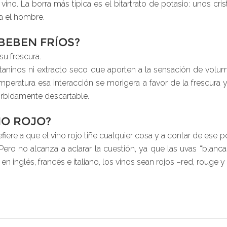
ino. La borra más típica es el bitartrato de potasio: unos cri
ra el hombre.
BEBEN FRÍOS?
su frescura.
 taninos ni extracto seco que aporten a la sensación de volum
mperatura esa interacción se morigera a favor de la frescura y
rbidamente descartable.
NO ROJO?
efiere a que el vino rojo tiñe cualquier cosa y a contar de ese 
ero no alcanza a aclarar la cuestión, ya que las uvas “blancas
n inglés, francés e italiano, los vinos sean rojos –red, rouge y 