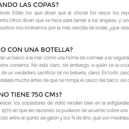
ANDO LAS COPAS?
eoría. Están los que dicen que al chocar los vasos los re
nto.Otros dicen que se hace para llamar a los ángeles, y un
Nosotros nos inclinamos por la más sencilla de todas: ¿qué ot
CO CON UNA BOTELLA?
lanzar un barco a la mar como una forma de coimear a la seguri
e corderos. No está claro, sin embargo, a quién se le ocurr
de un verdadero sacrificio (el no beberla, claro). En todo cas
tallará mucho antes de que se rompa el casco del barco, así q
NO TIENE 750 CM
?
3
parecer, los sopladores de vidrio rendían bien en la antigüe
ta 1970 en que las naciones se pudieron de acuerdo sobre una
do entre el quinto de galón y los ¾ de litro, que son medidas