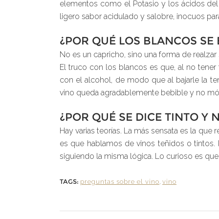
elementos como el Potasio y los ácidos del v
ligero sabor acidulado y salobre, inocuos pa
¿POR QUÉ LOS BLANCOS SE 
No es un capricho, sino una forma de realzar 
El truco con los blancos es que, al no tener
con el alcohol, de modo que al bajarle la te
vino queda agradablemente bebible y no mó
¿POR QUÉ SE DICE TINTO Y 
Hay varias teorías. La más sensata es la que r
es que hablamos de vinos teñidos o tintos. P
siguiendo la misma lógica. Lo curioso es que e
TAGS:
preguntas sobre el vino
,
vino